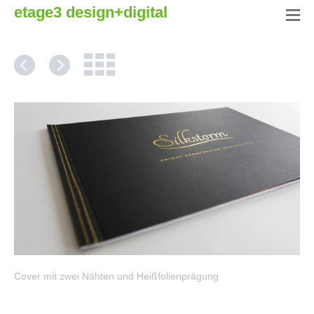
etage3 design+digital
Cover mit zwei Nähten und Heißfolienprägung